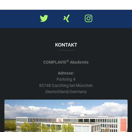
KONTAKT
®
COMPLAVIS
Akademie
Adresse:
Parkring 4
85748 Garching bei München
Deutschland/Germany