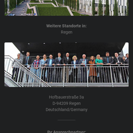
Weitere Standorte in:
Regen
Hofbauerstraße 3a
D-94209 Regen
Deutschland/Germany
Ihr Ansprechpartner: