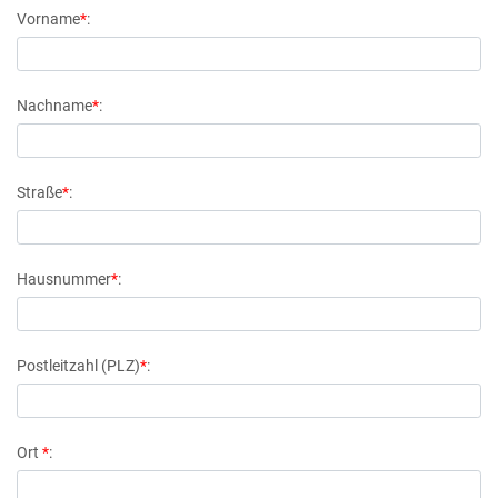
Vorname
*
:
Nachname
*
:
Straße
*
:
Hausnummer
*
:
Postleitzahl (PLZ)
*
:
Ort
*
: