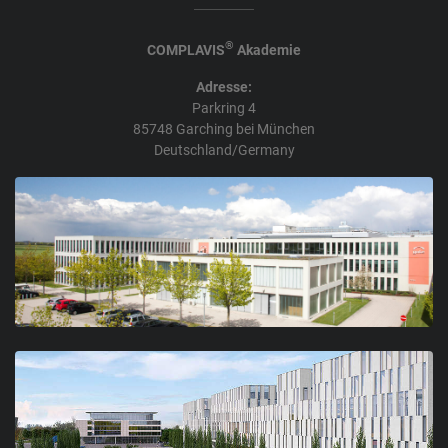
®
COMPLAVIS
Akademie
Adresse:
Parkring 4
85748 Garching bei München
Deutschland/Germany